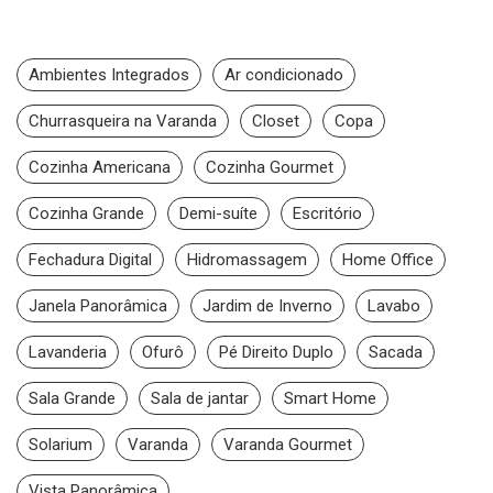
Ambientes Integrados
Ar condicionado
Churrasqueira na Varanda
Closet
Copa
Cozinha Americana
Cozinha Gourmet
Cozinha Grande
Demi-suíte
Escritório
Fechadura Digital
Hidromassagem
Home Office
Janela Panorâmica
Jardim de Inverno
Lavabo
Lavanderia
Ofurô
Pé Direito Duplo
Sacada
Sala Grande
Sala de jantar
Smart Home
Solarium
Varanda
Varanda Gourmet
Vista Panorâmica