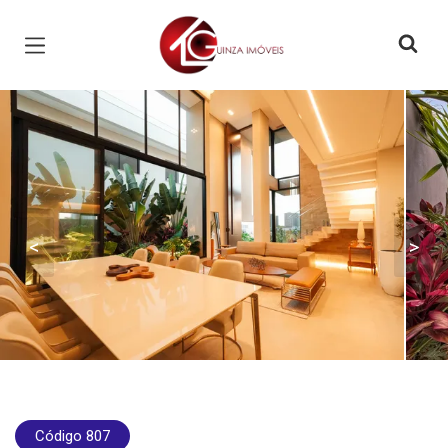
Página inicial
<
>
Código 807