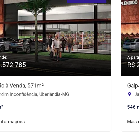
r de:
A parti
2.572.785
R$ 
ão à Venda, 571m²
Galp
dim Inconfidência, Uberlândia-MG
Ja
m²
546 
informações
Mais 