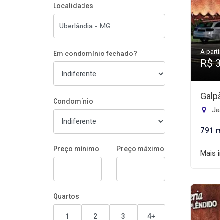
Localidades
A parti
Em condomínio fechado?
R$ 
Galp
Condomínio
Jar
791 
Preço mínimo
Preço máximo
Mais 
Quartos
1
2
3
4+