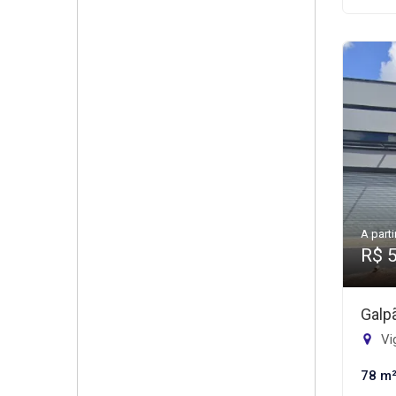
A parti
R$ 
Galp
Vig
78 m