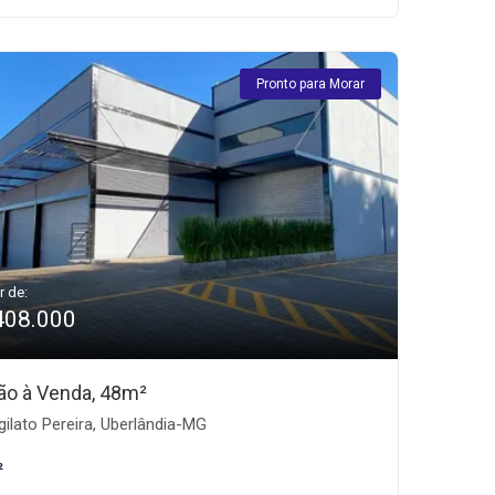
Pronto para Morar
r de:
408.000
ão à Venda, 48m²
gilato Pereira, Uberlândia-MG
²