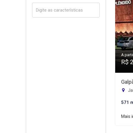
A parti
R$ 
Galp
Jar
571 
Mais 