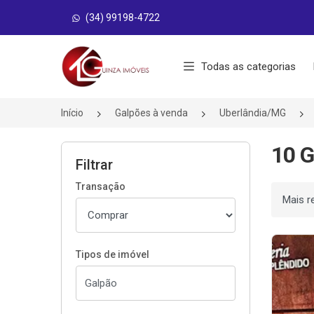
(34) 99198-4722
Página inicial
Todas as categorias
Início
Galpões à venda
Uberlândia/MG
10 G
Filtrar
Transação
Ordenar
Tipos de imóvel