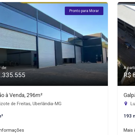
Pronto para Morar
r de:
A parti
1.335.555
R$ 
ão à Venda, 296m²
Galp
zote de Freitas, Uberlândia-MG
Lu
m²
193 
informações
Mais 