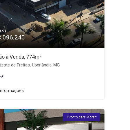
r de:
3.096.240
ão à Venda, 774m²
izote de Freitas, Uberlândia-MG
m²
informações
Pronto para Morar