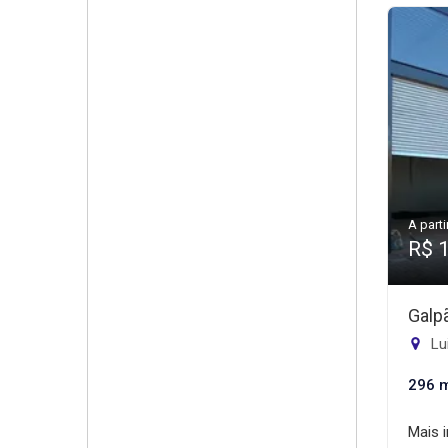
A parti
R$ 
Galp
Lui
296 
Mais 