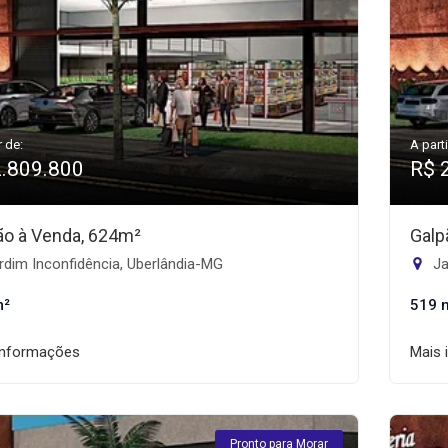
r de:
A parti
2.809.800
R$ 
ão à Venda, 624m²
Galp
dim Inconfidência, Uberlândia-MG
Ja
m²
519 
informações
Mais 
Pronto para Morar