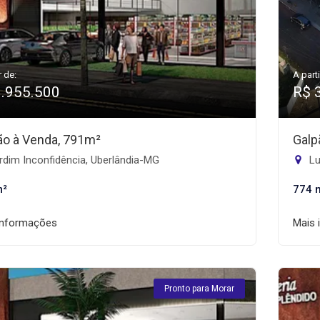
r de:
A parti
3.955.500
R$ 
ão à Venda, 791m²
Galp
dim Inconfidência, Uberlândia-MG
Lu
m²
774 
informações
Mais 
Pronto para Morar