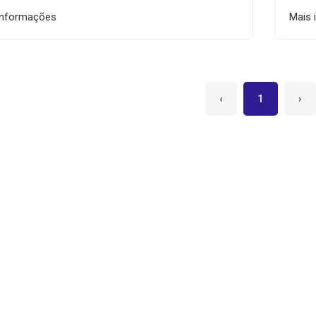
informações
Mais 
‹
1
›