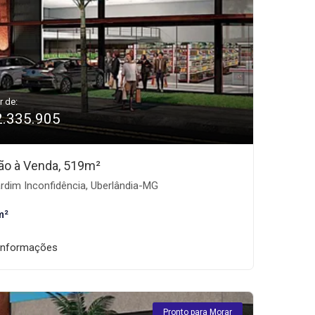
r de:
2.335.905
ão à Venda, 519m²
rdim Inconfidência, Uberlândia-MG
m²
informações
Pronto para Morar