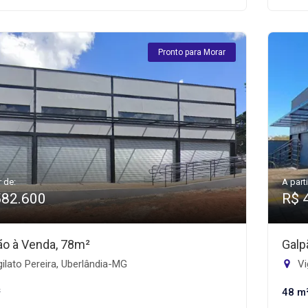
Pronto para Morar
r de:
A parti
582.600
R$ 
ão à Venda, 78m²
Galp
ilato Pereira, Uberlândia-MG
Vi
²
48 m