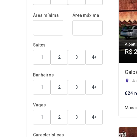
Área mínima
Área máxima
A parti
Suítes
R$ 
1
2
3
4+
Galp
Banheiros
Jar
1
2
3
4+
624 
Vagas
Mais 
1
2
3
4+
Características