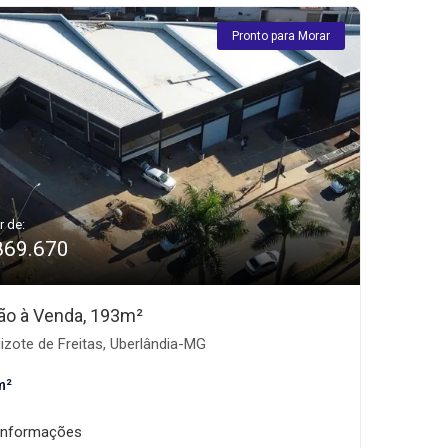
Pronto para Morar
r de:
869.670
ão à Venda, 193m²
izote de Freitas, Uberlândia-MG
m²
informações