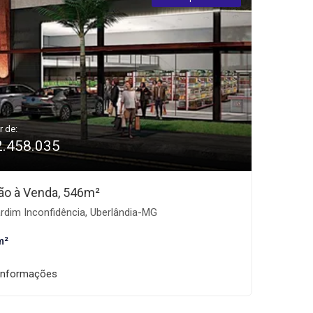
r de:
2.458.035
ão à Venda, 546m²
rdim Inconfidência, Uberlândia-MG
m²
informações