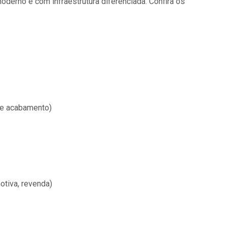
derno e com infraestrutura diferenciada. Confira os
 de acabamento)
otiva, revenda)