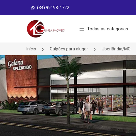
(34) 99198-4722
Página inicial
Todas as categorias
Início
Galpões para alugar
Uberlândia/MG
<