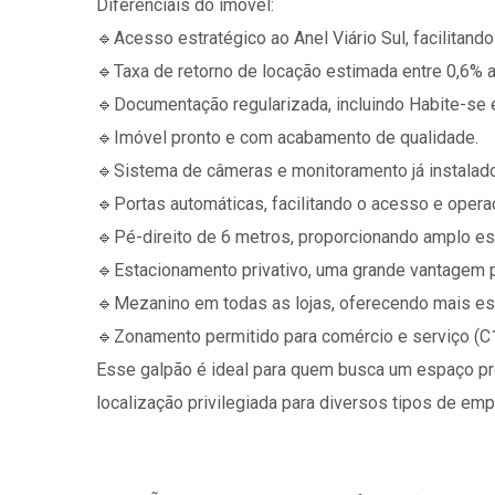
Diferenciais do imóvel:
🔹️Acesso estratégico ao Anel Viário Sul, facilitando
🔹️Taxa de retorno de locação estimada entre 0,6% a
🔹️Documentação regularizada, incluindo Habite-se 
🔹️Imóvel pronto e com acabamento de qualidade.
🔹️Sistema de câmeras e monitoramento já instalad
🔹️Portas automáticas, facilitando o acesso e oper
🔹️Pé-direito de 6 metros, proporcionando amplo esp
🔹️Estacionamento privativo, uma grande vantagem pa
🔹️Mezanino em todas as lojas, oferecendo mais esp
🔹️Zonamento permitido para comércio e serviço (C1
Esse galpão é ideal para quem busca um espaço pron
localização privilegiada para diversos tipos de em