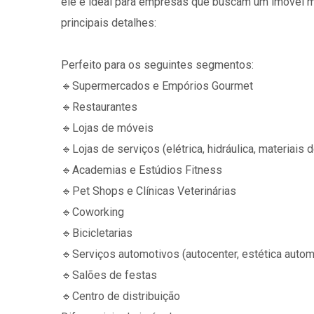
ele é ideal para empresas que buscam um imóvel mo
principais detalhes:
Perfeito para os seguintes segmentos:
🔹️Supermercados e Empórios Gourmet
🔹️Restaurantes
🔹️Lojas de móveis
🔹️Lojas de serviços (elétrica, hidráulica, materiais
🔹️Academias e Estúdios Fitness
🔹️Pet Shops e Clínicas Veterinárias
🔹️Coworking
🔹️Bicicletarias
🔹️Serviços automotivos (autocenter, estética autom
🔹️Salões de festas
🔹️Centro de distribuição