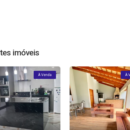
tes imóveis
À Venda
À 