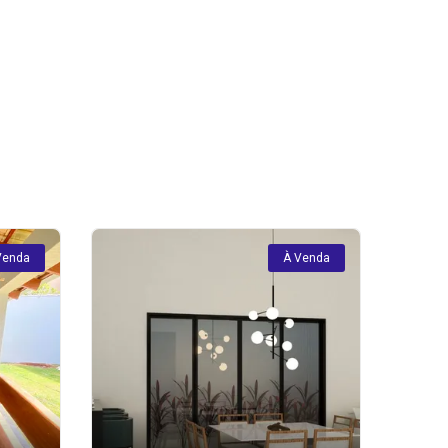
Venda
À Venda