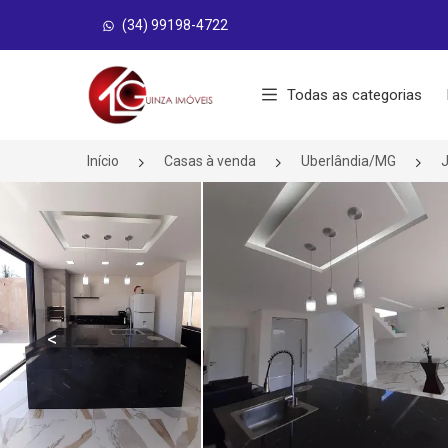
(34) 99198-4722
Página inicial
Todas as categorias
Início
Casas à venda
Uberlândia/MG
J
<