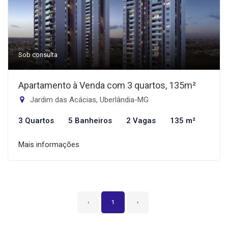
Sob consulta
Apartamento à Venda com 3 quartos, 135m²
Jardim das Acácias, Uberlândia-MG
3 Quartos
5 Banheiros
2 Vagas
135 m²
Mais informações
‹
1
›