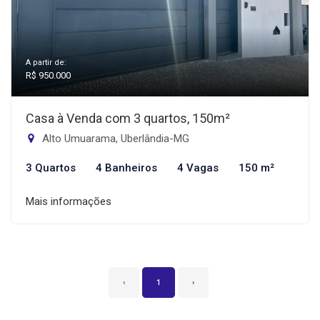
A partir de:
R$ 950.000
Casa à Venda com 3 quartos, 150m²
Alto Umuarama, Uberlândia-MG
3 Quartos
4 Banheiros
4 Vagas
150 m²
Mais informações
‹
1
›