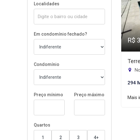
Localidades
Em condomínio fechado?
R$ 
Terr
Condomínio
No
294 
Preço mínimo
Preço máximo
Mais 
Quartos
1
2
3
4+