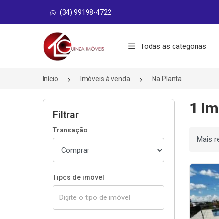
(34) 99198-4722
Página inicial
Todas as categorias
Início
Imóveis à venda
Na Planta
1 Im
Filtrar
Transação
Ordenar
Tipos de imóvel