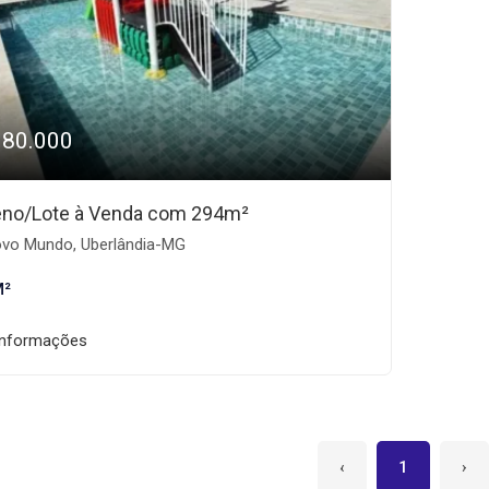
380.000
eno/Lote à Venda com 294m²
vo Mundo, Uberlândia-MG
M²
informações
‹
1
›