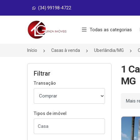
(34) 99198-4722
Página inicial
Todas as categorias
Início
Casas à venda
Uberlândia/MG
C
1 Ca
Filtrar
MG
Transação
Ordenar
Tipos de imóvel