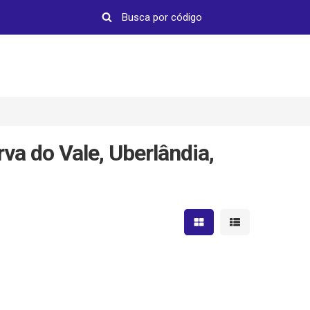
a do Vale, Uberlândia,
Mostrar resultados em 
Mostrar resultad