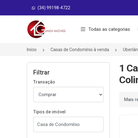
(34) 99198-4722
Página inicial
Todas as categorias
Início
Casas de Condomínio à venda
Uberlâ
1 Ca
Filtrar
Coli
Transação
Ordenar
Tipos de imóvel