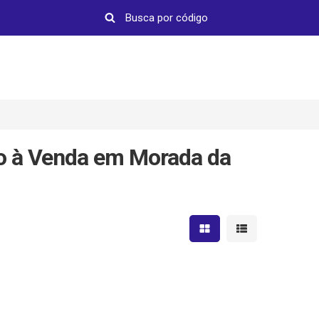
o à Venda em Morada da
Mostrar resultados em 
Mostrar resultad