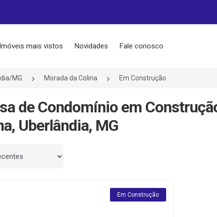
Imóveis mais vistos
Novidades
Fale conosco
ndia/MG
Morada da Colina
Em Construção
sa de Condomínio em Construçã
na, Uberlândia, MG
 por
Em Construção