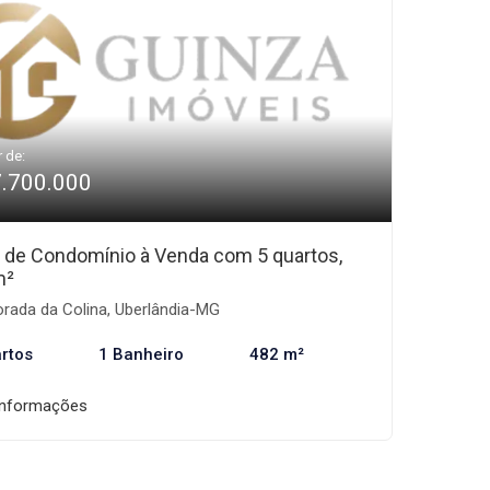
r de:
7.700.000
 de Condomínio à Venda com 5 quartos,
m²
rada da Colina, Uberlândia-MG
rtos
1 Banheiro
482 m²
informações