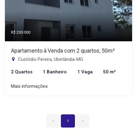
R$ 230.000
Apartamento à Venda com 2 quartos, 50m²
Custódio Pereira, Uberlândia-MG
2 Quartos
1 Banheiro
1 Vaga
50 m²
Mais informações
‹
1
›