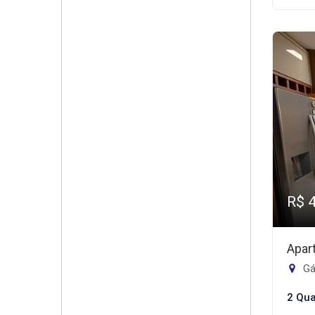
R$ 
Apar
Gá
2 Qua