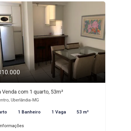
310.000
 à Venda com 1 quarto, 53m²
ntro, Uberlândia-MG
arto
1 Banheiro
1 Vaga
53 m²
informações