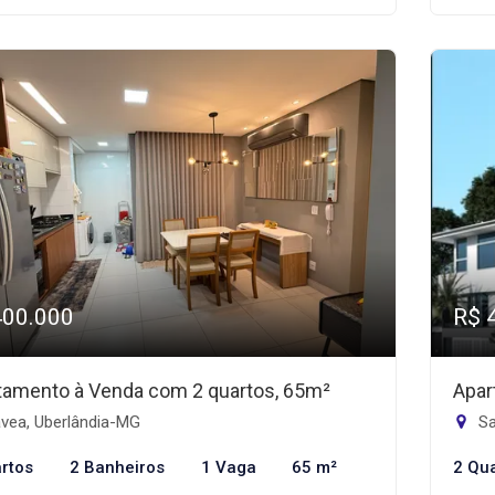
400.000
R$ 
tamento à Venda com 2 quartos, 65m²
Apar
vea, Uberlândia-MG
Sa
rtos
2 Banheiros
1 Vaga
65 m²
2 Qu