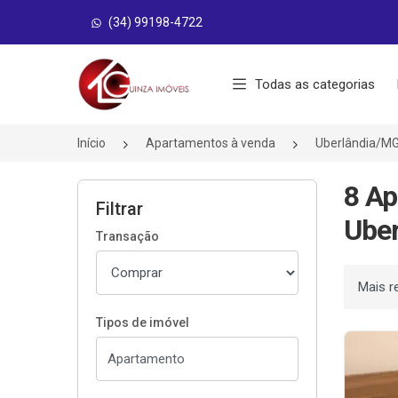
(34) 99198-4722
Página inicial
Todas as categorias
Início
Apartamentos à venda
Uberlândia/M
8 A
Filtrar
Uber
Transação
Ordenar
Tipos de imóvel