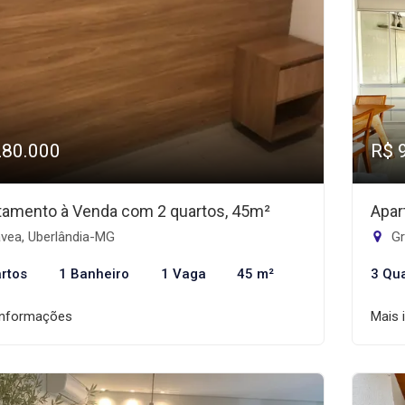
280.000
R$ 
tamento à Venda com 2 quartos, 45m²
Apar
vea, Uberlândia-MG
Gr
rtos
1 Banheiro
1 Vaga
45 m²
3 Qu
informações
Mais 