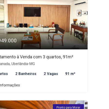
949.000
tamento à Venda com 3 quartos, 91m²
anada, Uberlândia-MG
artos
2 Banheiros
2 Vagas
91 m²
informações
Pronto para Morar