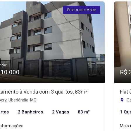
Pronto para Morar
r de:
510.000
R$ 
tamento à Venda com 3 quartos, 83m²
Flat
ery, Uberlândia-MG
Ce
rtos
2 Banheiros
2 Vagas
83 m²
1 Qu
informações
Mais 