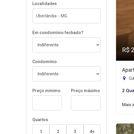
Localidades
Em condomínio fechado?
R$ 
Condomínio
Apar
Gá
2 Qua
Preço mínimo
Preço máximo
Mais 
Quartos
1
2
3
4+