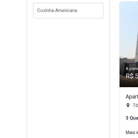
A parti
R$ 
Apar
Tib
3 Qua
Mais 