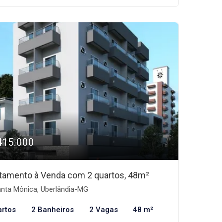
415.000
tamento à Venda com 2 quartos, 48m²
nta Mônica, Uberlândia-MG
artos
2 Banheiros
2 Vagas
48 m²