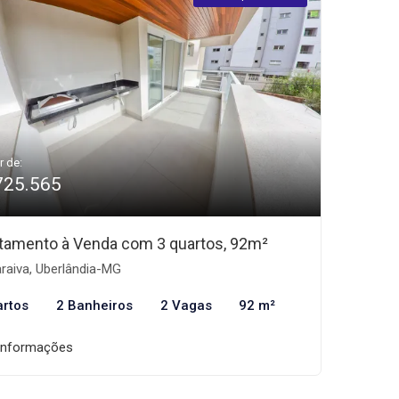
r de:
725.565
tamento à Venda com 3 quartos, 92m²
raiva, Uberlândia-MG
artos
2 Banheiros
2 Vagas
92 m²
informações