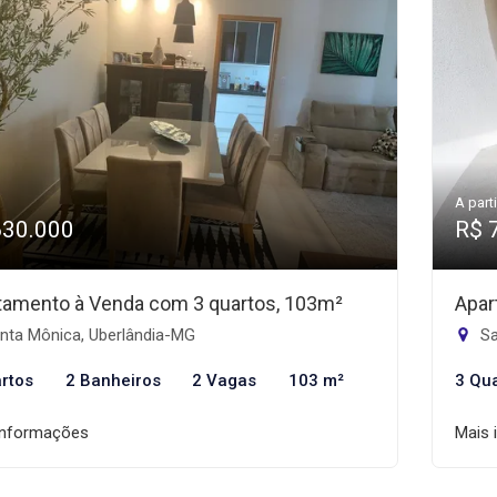
A parti
630.000
R$ 
tamento à Venda com 3 quartos, 103m²
Apar
nta Mônica, Uberlândia-MG
Sa
rtos
2 Banheiros
2 Vagas
103 m²
3 Qu
informações
Mais 