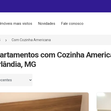
Imóveis mais vistos
Novidades
Fale conosco
G
Com Cozinha Americana
partamentos com Cozinha Americ
lândia, MG
 por