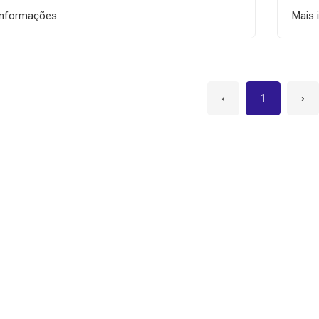
informações
Mais 
‹
1
›