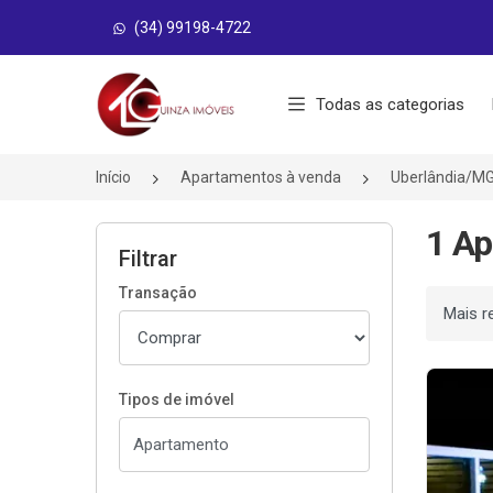
(34) 99198-4722
Página inicial
Todas as categorias
Início
Apartamentos à venda
Uberlândia/M
1 Ap
Filtrar
Transação
Ordenar
Tipos de imóvel