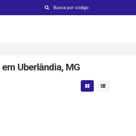
 em Uberlândia, MG
Mostrar resultados em 
Mostrar resultad