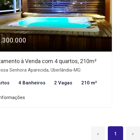
1.300.000
tamento à Venda com 4 quartos, 210m²
ssa Senhora Aparecida, Uberlândia-MG
rtos
4 Banheiros
2 Vagas
210 m²
informações
‹
1
›