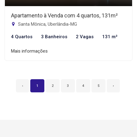
Apartamento à Venda com 4 quartos, 131m²
Santa Mônica, Uberlândia-MG
4 Quartos
3 Banheiros
2 Vagas
131 m²
Mais informações
‹
1
2
3
4
5
›