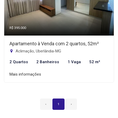
R$ 395.000
Apartamento à Venda com 2 quartos, 52m²
Aclimação, Uberlândia-MG
2 Quartos
2 Banheiros
1 Vaga
52 m²
Mais informações
‹
1
›