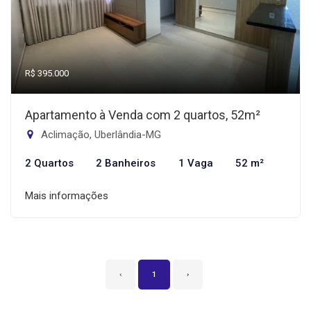
R$ 395.000
Apartamento à Venda com 2 quartos, 52m²
Aclimação, Uberlândia-MG
2 Quartos
2 Banheiros
1 Vaga
52 m²
Mais informações
‹
1
›